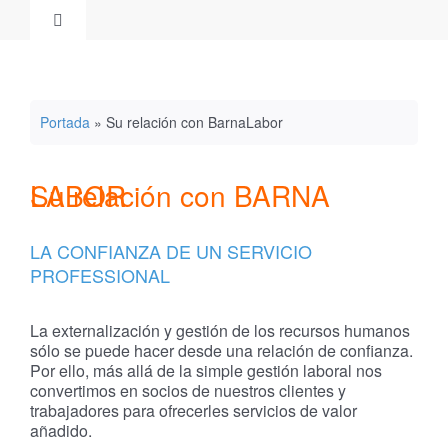
Saltar
Toggle
al
Navigation
contenido
Home
Portada
»
Su relación con BarnaLabor
Barna labor
Su relación con BARNA LABOR
Candidatos
LA CONFIANZA DE UN SERVICIO
Empresas
PROFESSIONAL
La externalización y gestión de los recursos humanos
ES
sólo se puede hacer desde una relación de confianza.
Por ello, más allá de la simple gestión laboral nos
convertimos en socios de nuestros clientes y
CA
trabajadores para ofrecerles servicios de valor
añadido.